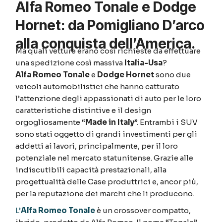
Alfa Romeo Tonale e Dodge
Hornet: da Pomigliano D’arco
alla conquista dell’America.
Ma quali vetture erano così richieste da effettuare
una spedizione così massiva
Italia-Usa
?
Alfa Romeo Tonale
e
Dodge Hornet
sono due
veicoli automobilistici che hanno catturato
l’attenzione degli appassionati di auto per le loro
caratteristiche distintive e il design
orgogliosamente “
Made in Italy
”. Entrambi i SUV
sono stati oggetto di grandi investimenti per gli
addetti ai lavori, principalmente, per il loro
potenziale nel mercato statunitense. Grazie alle
indiscutibili capacità prestazionali, alla
progettualità delle Case produttrici e, ancor più,
per la reputazione dei marchi che li producono.
L’
Alfa Romeo Tonale
è un crossover compatto,