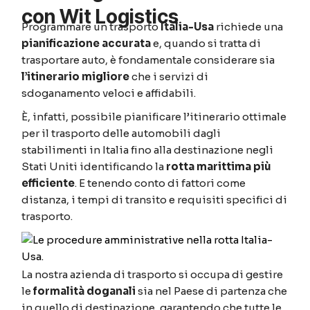
con Wit Logistics
Programmare un trasporto
Italia-Usa
richiede una
pianificazione accurata
e, quando si tratta di
trasportare auto, è fondamentale considerare sia
l’itinerario migliore
che i servizi di
sdoganamento veloci e affidabili.
È, infatti, possibile pianificare l’itinerario ottimale
per il trasporto delle automobili dagli
stabilimenti in Italia fino alla destinazione negli
Stati Uniti identificando la
rotta marittima più
efficiente
. E tenendo conto di fattori come
distanza, i tempi di transito e requisiti specifici di
trasporto.
La nostra azienda di trasporto si occupa di gestire
le
formalità doganali
sia nel Paese di partenza che
in quello di destinazione, garantendo che tutte le